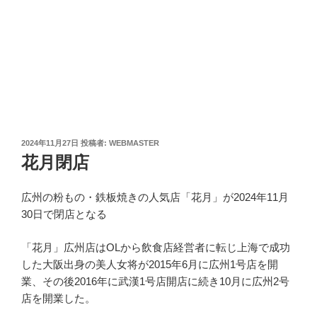
投
2024年11月27日
投稿者:
WEBMASTER
稿
花月閉店
日:
広州の粉もの・鉄板焼きの人気店「花月」が2024年11月
30日で閉店となる
「花月」広州店はOLから飲食店経営者に転じ上海で成功
した大阪出身の美人女将が2015年6月に広州1号店を開
業、その後2016年に武漢1号店開店に続き10月に広州2号
店を開業した。