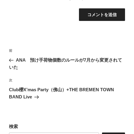
投
前
前
稿
の
ANA 預け手荷物個数のルールが7月から変更されて
ナ
投
いた
ビ
稿
ゲ
次
次
の
ー
Club櫻X’mas Party（佛山）+THE BREMEN TOWN
投
シ
BAND Live
稿
ョ
ン
検索