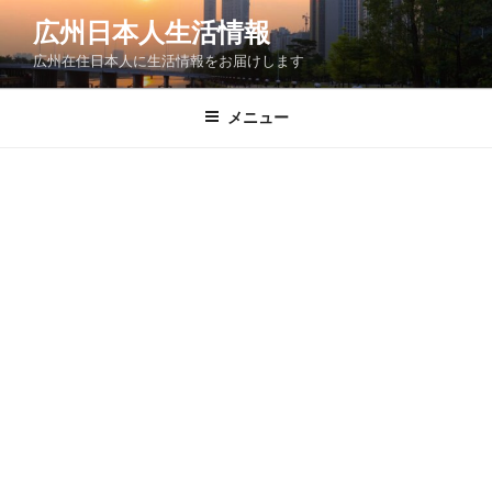
コ
広州日本人生活情報
ン
広州在住日本人に生活情報をお届けします
テ
ン
ツ
メニュー
へ
ス
キ
ッ
プ