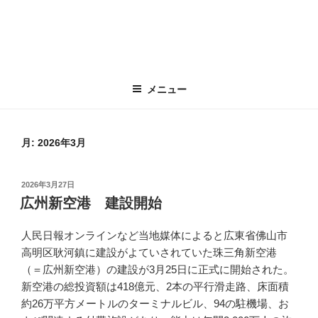
メニュー
月:
2026年3月
投
2026年3月27日
稿
広州新空港 建設開始
日:
人民日報オンラインなど当地媒体によると広東省佛山市
高明区耿河鎮に建設がよていされていた珠三角新空港
（＝広州新空港）の建設が3月25日に正式に開始された。
新空港の総投資額は418億元、2本の平行滑走路、床面積
約26万平方メートルのターミナルビル、94の駐機場、お