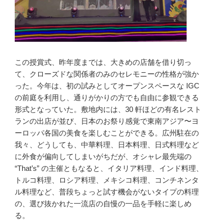
この授賞式、昨年度までは、大きめの店舗を借り切っ
て、クローズドな関係者のみのセレモニーの性格が強か
った。今年は、初の試みとしてオープンスペースな IGC
の前庭を利用し、通りがかりの方でも自由に参観できる
形式となっていた。敷地内には、30 軒ほどの有名レスト
ランの出店が並び、日本のお祭り感覚で東南アジア〜ヨ
ーロッパ各国の美食を楽しむことができる。広州駐在の
我々、どうしても、中華料理、日本料理、日式料理など
に外食が偏向してしまいがちだが、オシャレ最先端の
“That’s” の主催ともなると、イタリア料理、インド料理、
トルコ料理、ロシア料理、メキシコ料理、コンチネンタ
ル料理など、普段ちょっと試す機会がないタイプの料理
の、選び抜かれた一流店の自慢の一品を手軽に楽しめ
る。