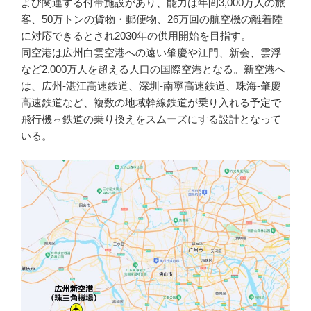
よび関連する付帯施設があり、能力は年間3,000万人の旅
客、50万トンの貨物・郵便物、26万回の航空機の離着陸
に対応できるとされ2030年の供用開始を目指す。
同空港は広州白雲空港への遠い肇慶や江門、新会、雲浮
など2,000万人を超える人口の国際空港となる。新空港へ
は、広州-湛江高速鉄道、深圳-南寧高速鉄道、珠海-肇慶
高速鉄道など、複数の地域幹線鉄道が乗り入れる予定で
飛行機⇔鉄道の乗り換えをスムーズにする設計となって
いる。