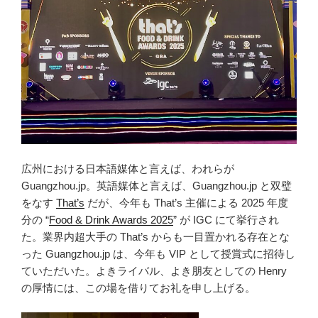
広州における日本語媒体と言えば、われらが
Guangzhou.jp。英語媒体と言えば、Guangzhou.jp と双璧
をなす
That’s
だが、今年も That’s 主催による 2025 年度
分の “
Food & Drink Awards 2025
” が IGC にて挙行され
た。業界内超大手の That’s からも一目置かれる存在とな
った Guangzhou.jp は、今年も VIP として授賞式に招待し
ていただいた。よきライバル、よき朋友としての Henry
の厚情には、この場を借りてお礼を申し上げる。