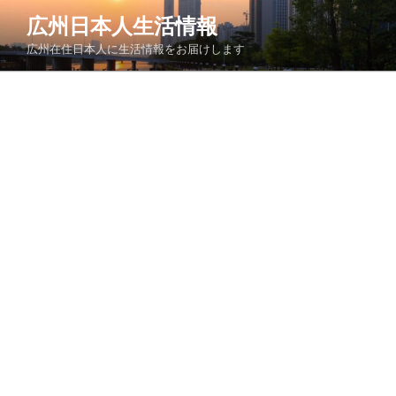
コ
広州日本人生活情報
ン
広州在住日本人に生活情報をお届けします
テ
ン
ツ
へ
ス
キ
ッ
プ