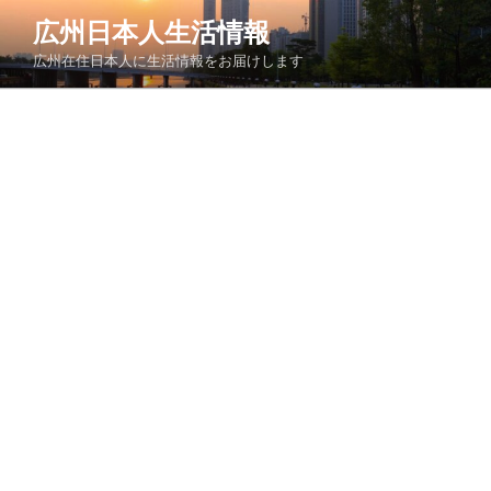
コ
広州日本人生活情報
ン
広州在住日本人に生活情報をお届けします
テ
ン
ツ
へ
ス
キ
ッ
プ