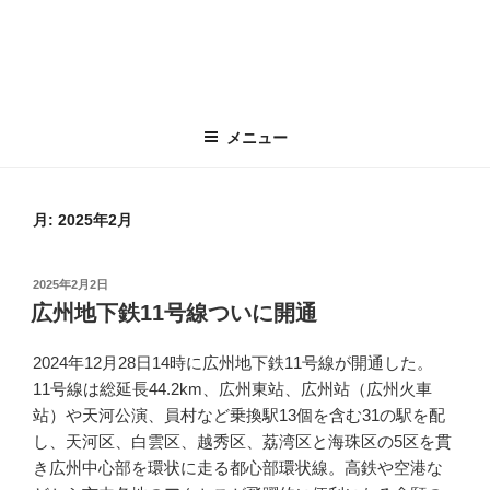
メニュー
月:
2025年2月
投
2025年2月2日
稿
広州地下鉄11号線ついに開通
日:
2024年12月28日14時に広州地下鉄11号線が開通した。
11号線は総延長44.2km、広州東站、広州站（広州火車
站）や天河公演、員村など乗換駅13個を含む31の駅を配
し、天河区、白雲区、越秀区、荔湾区と海珠区の5区を貫
き広州中心部を環状に走る都心部環状線。高鉄や空港な