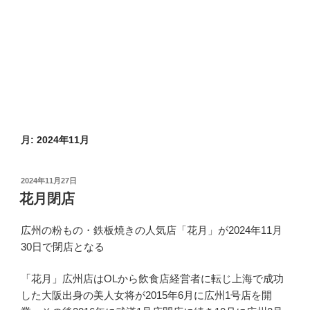
月:
2024年11月
投
2024年11月27日
稿
花月閉店
日:
広州の粉もの・鉄板焼きの人気店「花月」が2024年11月
30日で閉店となる
「花月」広州店はOLから飲食店経営者に転じ上海で成功
した大阪出身の美人女将が2015年6月に広州1号店を開