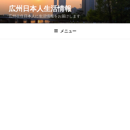
コ
広州日本人生活情報
ン
広州在住日本人に生活情報をお届けします
テ
ン
ツ
メニュー
へ
ス
キ
ッ
プ