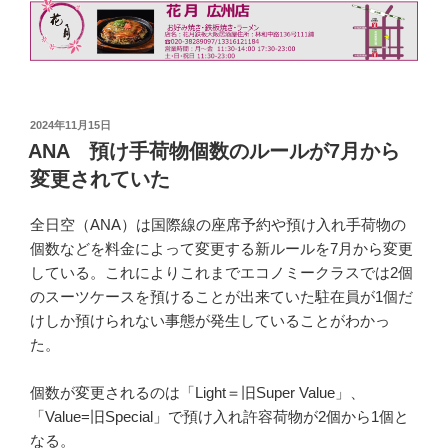
投
2024年11月15日
稿
ANA 預け手荷物個数のルールが7月から
日:
変更されていた
全日空（ANA）は国際線の座席予約や預け入れ手荷物の
個数などを料金によって変更する新ルールを7月から変更
している。これによりこれまでエコノミークラスでは2個
のスーツケースを預けることが出来ていた駐在員が1個だ
けしか預けられない事態が発生していることがわかっ
た。
個数が変更されるのは「Light＝旧Super Value」、
「Value=旧Special」で預け入れ許容荷物が2個から1個と
なる。