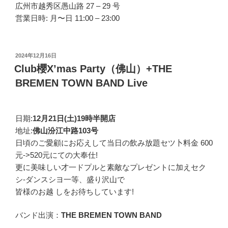
広州市越秀区愚山路 27 – 29 号
営業日時: 月〜日 11:00 – 23:00
投
2024年12月16日
稿
Club櫻X’mas Party（佛山）+THE
日:
BREMEN TOWN BAND Live
日期:
12月21日(土)19時半開店
地址:
佛山汾江中路103号
日頃のご愛顧にお応えして当日の飲み放題セツ卜料金 600
元->520元にての大奉仕!
更に美味しい才一ドプルと素敵なプレゼントに加えセク
シ-ダンスシヨ一等、盛り沢山で
皆様のお越 しをお待ちしています!
バンド出演：
THE BREMEN TOWN BAND