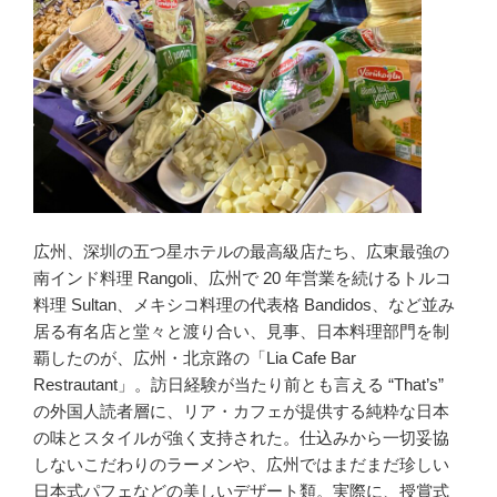
広州、深圳の五つ星ホテルの最高級店たち、広東最強の
南インド料理 Rangoli、広州で 20 年営業を続けるトルコ
料理 Sultan、メキシコ料理の代表格 Bandidos、など並み
居る有名店と堂々と渡り合い、見事、日本料理部門を制
覇したのが、広州・北京路の「Lia Cafe Bar
Restrautant」。訪日経験が当たり前とも言える “That’s”
の外国人読者層に、リア・カフェが提供する純粋な日本
の味とスタイルが強く支持された。仕込みから一切妥協
しないこだわりのラーメンや、広州ではまだまだ珍しい
日本式パフェなどの美しいデザート類。実際に、授賞式