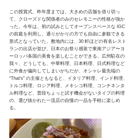
この授賞式、昨年度までは、大きめの店舗を借り切っ
て、クローズドな関係者のみのセレモニーの性格が強か
った。今年は、初の試みとしてオープンスペースな IGC
の前庭を利用し、通りがかりの方でも自由に参観できる
形式となっていた。敷地内には、30 軒ほどの有名レスト
ランの出店が並び、日本のお祭り感覚で東南アジア〜ヨ
ーロッパ各国の美食を楽しむことができる。広州駐在の
我々、どうしても、中華料理、日本料理、日式料理など
に外食が偏向してしまいがちだが、オシャレ最先端の
“That’s” の主催ともなると、イタリア料理、インド料理、
トルコ料理、ロシア料理、メキシコ料理、コンチネンタ
ル料理など、普段ちょっと試す機会がないタイプの料理
の、選び抜かれた一流店の自慢の一品を手軽に楽しめ
る。