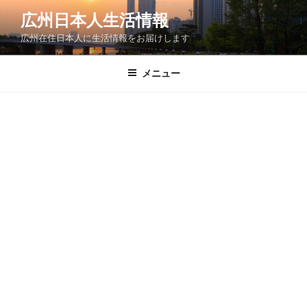
コ
広州日本人生活情報
ン
広州在住日本人に生活情報をお届けします
テ
ン
ツ
メニュー
へ
ス
キ
ッ
プ