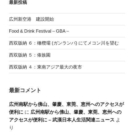
最新投稿
広州新空港 建設開始
Food & Drink Festival – GBA –
西双版納 ６：橄欖壩 (ガンランパ) にてメコン川を望む
西双版納 ５：傣族園
西双版納 ４：東南アジア最大の夜市
最新コメント
広州南駅から佛山、肇慶、東莞、恵州へのアクセスが
便利に
に
広州南駅から佛山、肇慶、東莞、恵州への
アクセスが便利に – 武漢日本人生活関連ニュース
よ
り