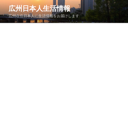
コ
広州日本人生活情報
ン
広州在住日本人に生活情報をお届けします
テ
ン
ツ
へ
ス
キ
ッ
プ