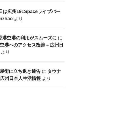
日は広州191Spaceライブバー
anzhao
より
 香港空港の利用がスムーズに
に
空港へのアクセス改善 – 広州日
より
屋街に立ち退き通告
に
タウナ
– 広州日本人生活情報
より