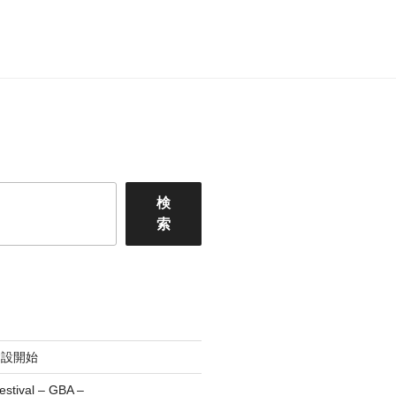
検
索
建設開始
estival – GBA –