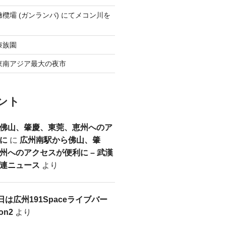
欖壩 (ガンランパ) にてメコン川を
傣族園
東南アジア最大の夜市
ント
佛山、肇慶、東莞、恵州へのア
に
に
広州南駅から佛山、肇
州へのアクセスが便利に – 武漢
連ニュース
より
日は広州191Spaceライブバー
ion2
より