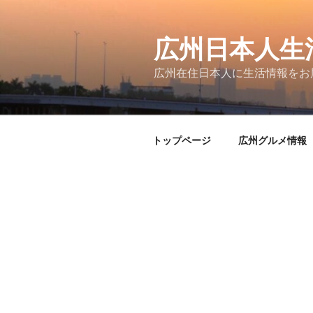
コ
ン
テ
広州日本人生
ン
広州在住日本人に生活情報をお
ツ
へ
ス
キ
トップページ
広州グルメ情報
ッ
プ