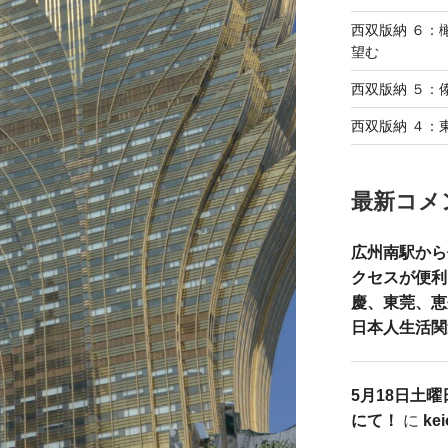
西双版納 ６：橄
望む
西双版納 ５：
西双版納 ４：
最新コメ
広州南駅から
クセスが便利
慶、東莞、恵
日本人生活関
5月18日土曜
にて！
に
ke