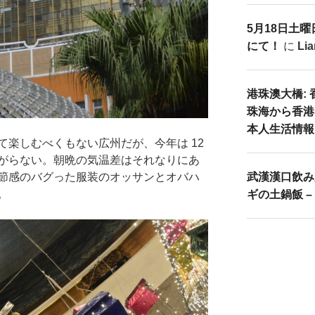
5月18日土曜
にて！
に
Li
港珠澳大橋:
珠海から香港
本人生活情報
て楽しむべくもない広州だが、今年は 12
がらない。朝晩の気温差はそれなりにあ
武漢漢口飲み
節感のバグった服装のオッサンとオバハ
。
ギの土鍋飯 