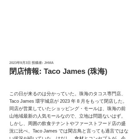
投
2023年9月3日
投稿者:
JHMA
稿
閉店情報: Taco James (珠海)
日:
この日が来るのは分かっていた。珠海のタコス専門店、
Taco James 環宇城店が 2023 年 8 月をもって閉店した。
同店が営業していたショッピング・モールは、珠海の前
山地域最新の人気モールなので、立地は問題ないはず。
しかし、周囲の飲食テナントやファーストフード店の盛
況に比べ、Taco James では閑古鳥と言っても過言ではな
い状況が続いていた。けだし、食材とコンセプトが、今