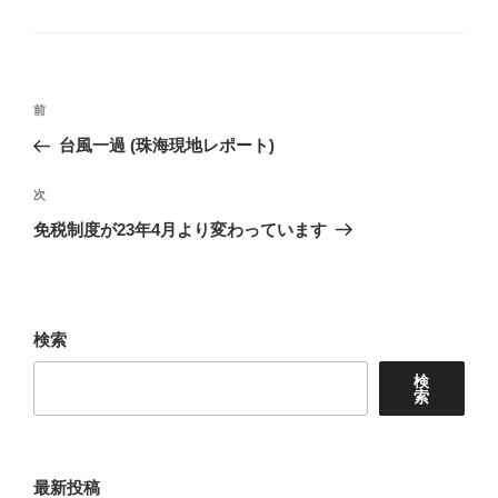
グ
リ
ー
投
前
前
稿
の
台風一過 (珠海現地レポート)
ナ
投
ビ
稿
次
次
ゲ
の
免税制度が23年4月より変わっています
投
ー
稿
シ
ョ
検索
ン
検
索
最新投稿