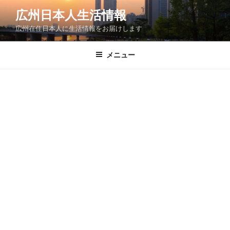
コ
広州日本人生活情報
ン
広州在住日本人に生活情報をお届けします
テ
ン
ツ
メニュー
へ
ス
キ
ッ
プ