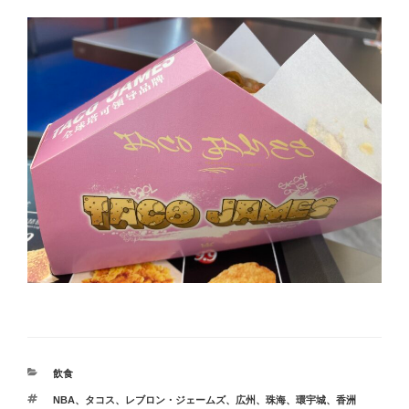
カ
飲食
テ
タ
NBA
、
タコス
、
レブロン・ジェームズ
、
広州
、
珠海
、
環宇城
、
香洲
ゴ