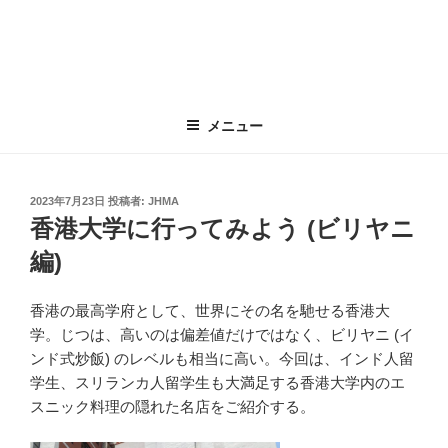
メニュー
投
2023年7月23日
投稿者:
JHMA
稿
香港大学に行ってみよう (ビリヤニ
日:
編)
香港の最高学府として、世界にその名を馳せる香港大
学。じつは、高いのは偏差値だけではなく、ビリヤニ (イ
ンド式炒飯) のレベルも相当に高い。今回は、インド人留
学生、スリランカ人留学生も大満足する香港大学内のエ
スニック料理の隠れた名店をご紹介する。