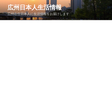
コ
広州日本人生活情報
ン
広州在住日本人に生活情報をお届けします
テ
ン
ツ
へ
ス
キ
ッ
プ