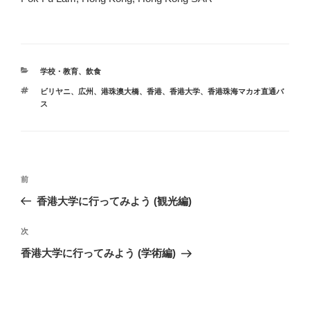
カ
学校・教育
、
飲食
テ
タ
ビリヤニ
、
広州
、
港珠澳大橋
、
香港
、
香港大学
、
香港珠海マカオ直通バ
ゴ
グ
ス
リ
ー
投
前
前
稿
の
香港大学に行ってみよう (観光編)
ナ
投
ビ
稿
次
次
ゲ
の
香港大学に行ってみよう (学術編)
投
ー
稿
シ
ョ